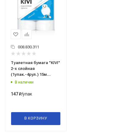
008.830.311
Туалетная бумага "KIVI"
2-х слойная
(1упак.-4рул.) 15м
цв.белый
В наличии
/упак
147
₽
В КОРЗИНУ