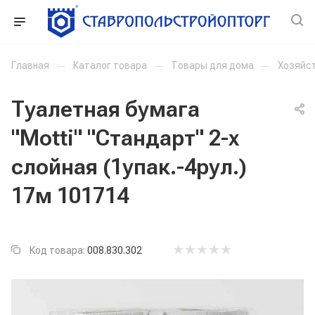
Главная
—
Каталог товара
—
Товары для дома
—
Хозяйс
Туалетная бумага
"Motti" "Стандарт" 2-х
слойная (1упак.-4рул.)
17м 101714
Код товара:
008.830.302