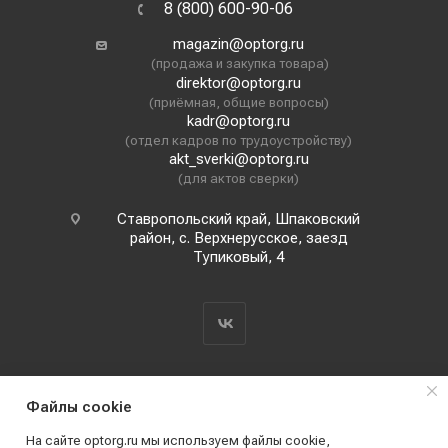
8 (800) 600-90-06
magazin@optorg.ru
(продажа и закупка товара)
direktor@optorg.ru
(приёмная, общие вопросы)
kadr@optorg.ru
(отдел кадров по трудоустройству)
akt_sverki@optorg.ru
(для актов сверки)
Ставропольский край, Шпаковский
район, с. Верхнерусское, заезд
Тупиковый, 4
Файлы cookie
На сайте optorg.ru мы используем файлы cookie,