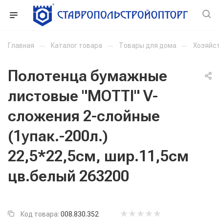
Главная
—
Каталог товара
—
Товары для дома
—
Хозяйс
Полотенца бумажные
листовые "MOTTI" V-
сложения 2-слойные
(1упак.-200л.)
22,5*22,5см, шир.11,5см
цв.белый 263200
Код товара:
008.830.352