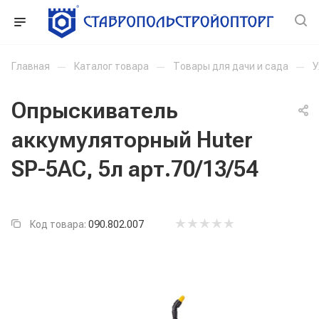
Главная
—
Каталог товара
—
Товары для дачи и сада
—
У
Опрыскиватель
аккумуляторный Huter
SP-5AC, 5л арт.70/13/54
Код товара:
090.802.007