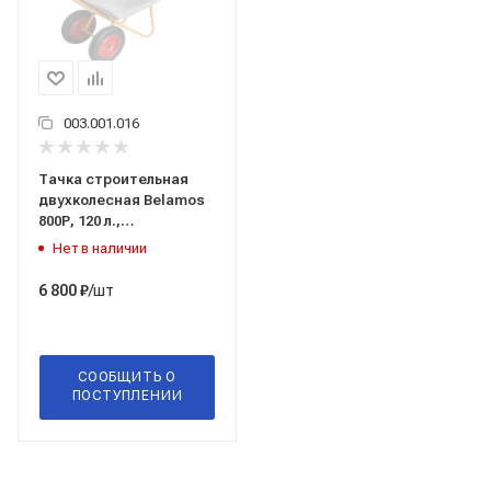
003.001.016
Тачка строительная
двухколесная Belamos
800Р, 120 л.,
оцинкованная сталь
Нет в наличии
/шт
6 800
₽
СООБЩИТЬ О
ПОСТУПЛЕНИИ