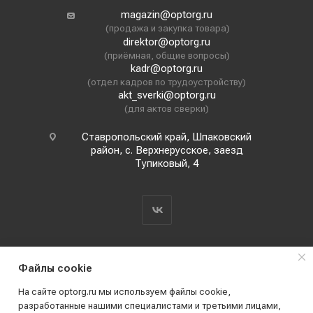
magazin@optorg.ru
(продажа и закупка товара)
direktor@optorg.ru
(приёмная, общие вопросы)
kadr@optorg.ru
(отдел кадров по трудоустройству)
akt_sverki@optorg.ru
(для актов сверки)
Ставропольский край, Шпаковский
район, с. Верхнерусское, заезд
Тупиковый, 4
Файлы cookie
На сайте optorg.ru мы используем файлы cookie,
разработанные нашими специалистами и третьими лицами,