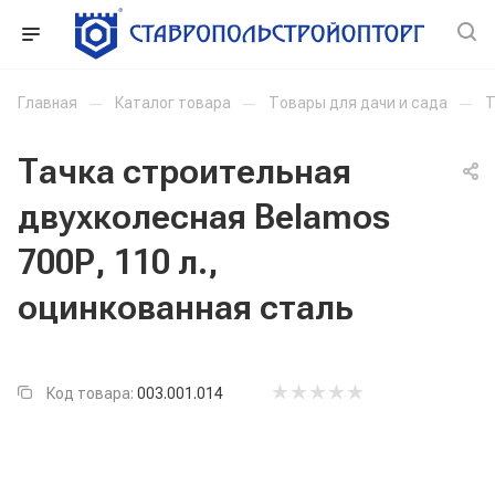
Главная
—
Каталог товара
—
Товары для дачи и сада
—
Т
Тачка строительная
двухколесная Belamos
700Р, 110 л.,
оцинкованная сталь
Код товара:
003.001.014