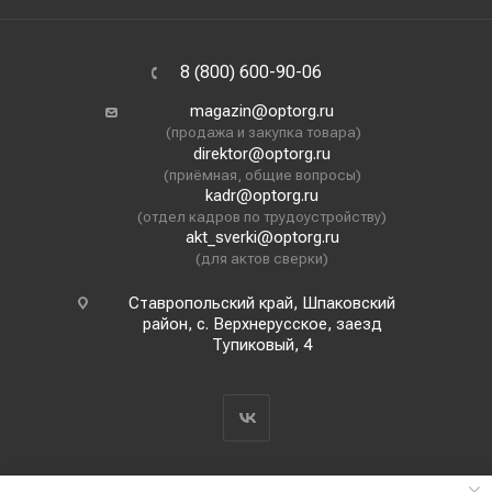
8 (800) 600-90-06
magazin@optorg.ru
(продажа и закупка товара)
direktor@optorg.ru
(приёмная, общие вопросы)
kadr@optorg.ru
(отдел кадров по трудоустройству)
akt_sverki@optorg.ru
(для актов сверки)
Ставропольский край, Шпаковский
район, с. Верхнерусское, заезд
Тупиковый, 4