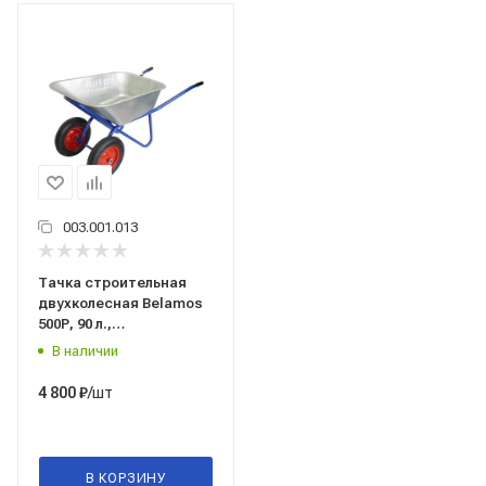
003.001.013
Тачка строительная
двухколесная Belamos
500Р, 90 л.,
оцинкованная сталь
В наличии
/шт
4 800
₽
В КОРЗИНУ