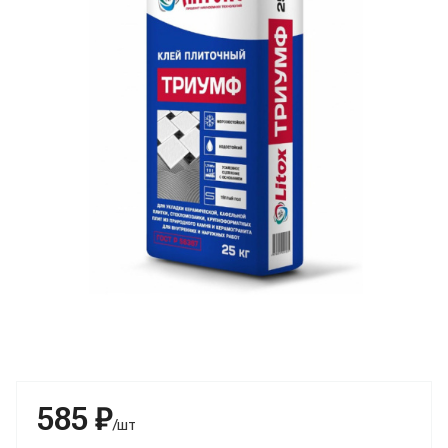
585 ₽
/шт