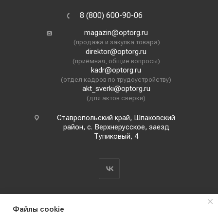
8 (800) 600-90-06
magazin@optorg.ru
(продажа и закупка товара)
direktor@optorg.ru
(приёмная, общие вопросы)
kadr@optorg.ru
(отдел кадров по трудоустройству)
akt_sverki@optorg.ru
(для актов сверки)
Ставропольский край, Шпаковский
район, с. Верхнерусское, заезд
Тупиковый, 4
Файлы cookie