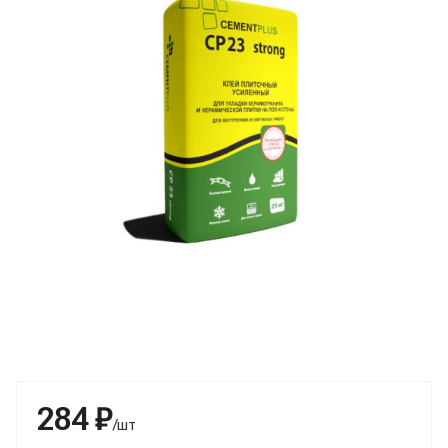
284 ₽
/шт