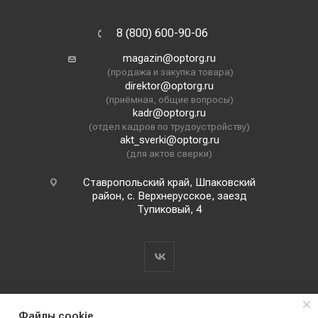
8 (800) 600-90-06
magazin@optorg.ru
(продажа и закупка товара)
direktor@optorg.ru
(приёмная, общие вопросы)
kadr@optorg.ru
(отдел кадров по трудоустройству)
akt_sverki@optorg.ru
(для актов сверки)
Ставропольский край, Шпаковский
район, с. Верхнерусское, заезд
Тупиковый, 4
Файлы cookie