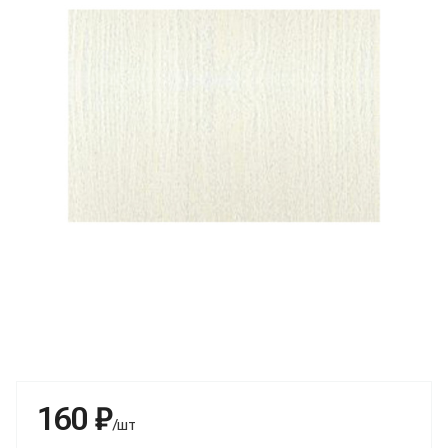
160 ₽
/шт