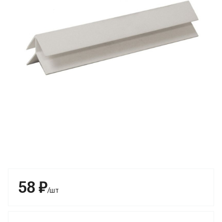
58 ₽
/шт