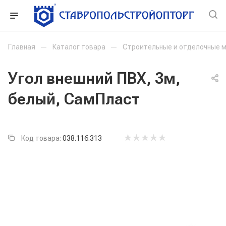
Главная
—
Каталог товара
—
Строительные и отделочные 
Угол внешний ПВХ, 3м,
белый, СамПласт
Код товара:
038.116.313