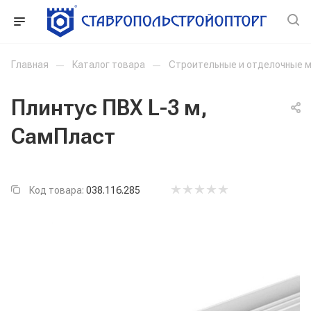
Главная
—
Каталог товара
—
Строительные и отделочные 
Плинтус ПВХ L-3 м,
СамПласт
Код товара:
038.116.285