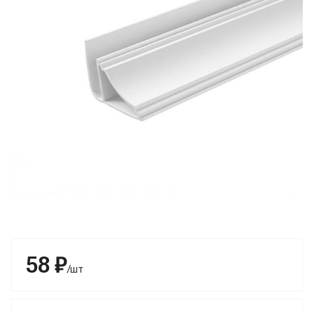
58 ₽
/шт