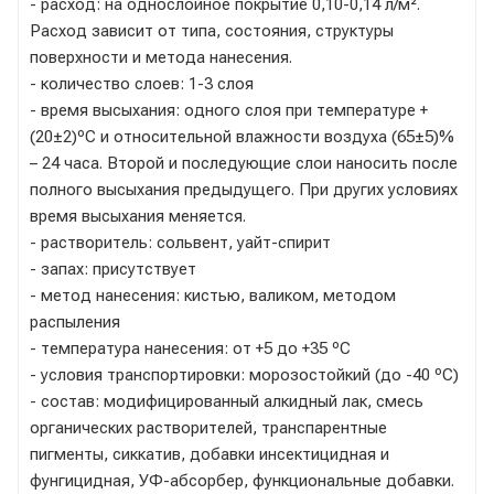
- расход: на однослойное покрытие 0,10-0,14 л/м².
Расход зависит от типа, состояния, структуры
поверхности и метода нанесения.
- количество слоев: 1-3 слоя
- время высыхания: одного слоя при температуре +
(20±2)ºС и относительной влажности воздуха (65±5)%
– 24 часа. Второй и последующие слои наносить после
полного высыхания предыдущего. При других условиях
время высыхания меняется.
- растворитель: сольвент, уайт-спирит
- запах: присутствует
- метод нанесения: кистью, валиком, методом
распыления
- температура нанесения: от +5 до +35 ºС
- условия транспортировки: морозостойкий (до -40 ºС)
- состав: модифицированный алкидный лак, смесь
органических растворителей, транспарентные
пигменты, сиккатив, добавки инсектицидная и
фунгицидная, УФ-абсорбер, функциональные добавки.