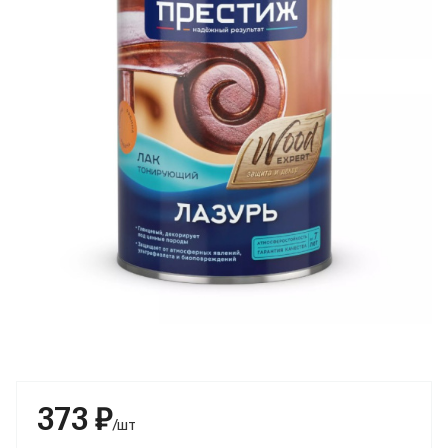
373 ₽
/шт