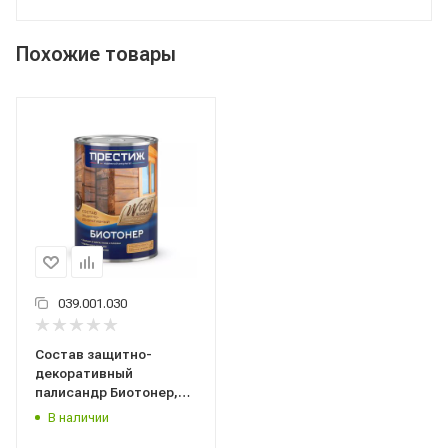
Похожие товары
039.001.030
Состав защитно-
декоративный
палисандр Биотонер,
0,9 л, Престиж,
В наличии
Ростовская обл.