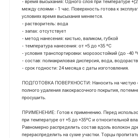
- время высыхания: Одного слоя при температуре +(2
между слоями - 1 час. Поверхность готова к эксплуа
условиях время высыхания меняется.
- растворитель: вода
- запах: отсутствует
- метод нанесения: кистью, валиком, губкой
- температура нанесения: от +5 до +35 ºС
- условия транспортировки: морозостойкий (до -40 º
- состав: полиакриловая дисперсия, вода, водорас
- срок годности: 24 месяца с даты изготовления.
ПОДГОТОВКА ПОВЕРХНОСТИ: Наносить на чистую су
полного удаления лакокрасочного покрытия, потемне
просушить.
ПРИМЕНЕНИЕ: Готов к применению. Перед использов
при температуре от +5 до +35ºС и относительной вл
Равномерно распределить состав вдоль волокон дре
перераспределить на сухие участки. Торцы пропита