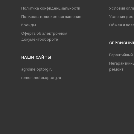
Политика конфиденциальности
Условия опл
Пользовательское соглашение
Условия дос
Бренды
Обмен и воз
Оферта об электронном
документообороте
СЕРВИСНЫ
Гарантийный
НАШИ CАЙТЫ
Негарантийн
agroline.optorg.ru
ремонт
remontmotor.optorg.ru