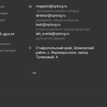
magazin@optorg.ru
аты
(продажа и закупка товара)
тавки
direktor@optorg.ru
врат
(приёмная, общие вопросы)
kadr@optorg.ru
(отдел кадров по трудоустройству)
akt_sverki@optorg.ru
Й ЦЕНТР
(для актов сверки)
 ремонт
Ставропольский край, Шпаковский
ый платный
район, с. Верхнерусское, заезд
Тупиковый, 4