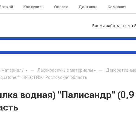
аботкой
Как купить
Оплата
Доставка
Компания
Время работы: пн-пт 8
е материалы
—
Лакокрасочные материалы
—
Декоративные
"Aquatoner" "ПРЕСТИЖ" Ростовская область
ка водная) "Палисандр" (0,9 
асть