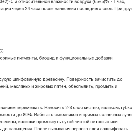
0±2)ºС и относительной влажности воздуха (65±5)% - 1 час,
тации через 24 часа после нанесения последнего слоя. При дру
С)
творимые пигменты, биоцид и функциональные добавки.
хую шлифованную древесину. Поверхность зачистить до
ний, масляных и жировых пятен, обеспылить, промыть и
анием перемешать. Наносить 2-3 слоя кистью, валиком, губк
ажности до 80%. Избегать сквозняков и прямых солнечных луче
весины, излишки промокнуть сухой чистой ветошью или
ть до насыщения. После высыхания первого слоя зашлифовать