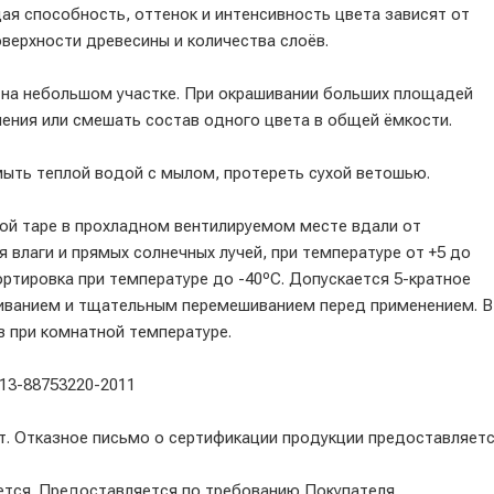
я способность, оттенок и интенсивность цвета зависят от
оверхности древесины и количества слоёв.
а небольшом участке. При окрашивании больших площадей
ления или смешать состав одного цвета в общей ёмкости.
мыть теплой водой с мылом, протереть сухой ветошью.
 таре в прохладном вентилируемом месте вдали от
 влаги и прямых солнечных лучей, при температуре от +5 до
ртировка при температуре до -40ºС. Допускается 5-кратное
ванием и тщательным перемешиванием перед применением. В
в при комнатной температуре.
3-88753220-2011
т. Отказное письмо о сертификации продукции предоставляет
ется. Предоставляется по требованию Покупателя.