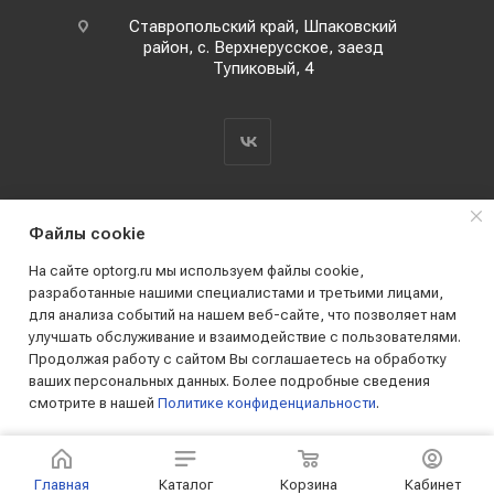
Ставропольский край, Шпаковский
район, с. Верхнерусское, заезд
Тупиковый, 4
Файлы cookie
На сайте optorg.ru мы используем файлы cookie,
разработанные нашими специалистами и третьими лицами,
для анализа событий на нашем веб-сайте, что позволяет нам
2019 - 2026 © АО КПК "Ставропольстройопторг"
улучшать обслуживание и взаимодействие с пользователями.
Все права защищены
Продолжая работу с сайтом Вы соглашаетесь на обработку
ваших персональных данных. Более подробные сведения
смотрите в нашей
Политике конфиденциальности
.
ПРИНИМАЮ
Главная
Каталог
Корзина
Кабинет