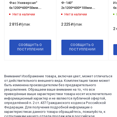
Фас Универсал"
Ф-140"
И
6х1200*600*50мм
2х1200*600*100мм
6х
(0,216м3/4,32м2) 120 кг/
(0,144м3/1,44м2) 140 кг/
(0
Нет в наличии
Нет в наличии
м3
м3
/упак
/упак
2 815
₽
2 225
₽
2 
СООБЩИТЬ О
СООБЩИТЬ О
ПОСТУПЛЕНИИ
ПОСТУПЛЕНИИ
Внимание! Изображение товара, включая цвет, может отличаться
от действительного внешнего вида. Комплектация также может
быть изменена производителем без предварительного
уведомления. Обращаем ваше внимание на то, что все
приведённые выше характеристики товара носят исключительно
информационный характер и не являются публичной офертой,
определённой п. 2 ст. 437 Гражданского кодекса Российской
Федерации. Для получения подробной информации о
характеристиках данного товара обращайтесь, пожалуйста, к
сотрудникам нашего отдела продаж или в российское