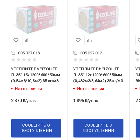
005.027.013
005.027.012
УТЕПЛИТЕЛЬ "IZOLIFE
УТЕПЛИТЕЛЬ "IZOLIFE
У
Л-35" 15х1200*600*50мм
Л-35" 12х1200*600*50мм
"
(0,54м3/10,8м2) 35 кг/м3
(0,432м3/8,64м2) 35 кг/м3
Э
6х
Нет в наличии
Нет в наличии
(0
/упак
/упак
2 370
₽
1 895
₽
2 
СООБЩИТЬ О
СООБЩИТЬ О
ПОСТУПЛЕНИИ
ПОСТУПЛЕНИИ