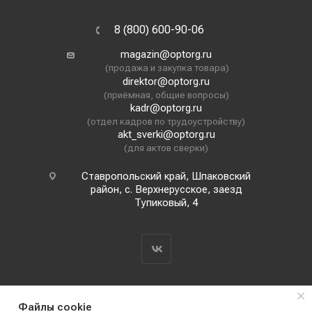
8 (800) 600-90-06
magazin@optorg.ru
(продажа и закупка товара)
direktor@optorg.ru
(приёмная, общие вопросы)
kadr@optorg.ru
(отдел кадров по трудоустройству)
akt_sverki@optorg.ru
(для актов сверки)
Ставропольский край, Шпаковский
район, с. Верхнерусское, заезд
Тупиковый, 4
Файлы cookie