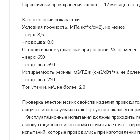
Гарантийный срок хранения галош — 12 месяцев со д
Качественные показатели:
Условная прочность, МПа (кг*с/см2), не менее
- верх: 8,6
- подошва: 8,0
Относительное удлинение при разрыве, %, не менее
- верх: 650
- подошва: 590
Истираемость резины, м3/ТДж (см3/кВт*ч), не более
- подошва: 220
Ток утечки, мА, не более: 2,0
Проверка электрических свойств изделия проводитс
защиты, используемых в электроустановках», утверж
Эксплуатационные испытания должны проходить пер
эксплуатационных испытаний отсчитывается от перв
испытаний, которые проводились при изготовлении п