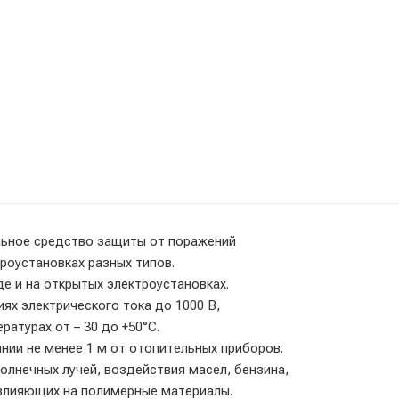
льное средство защиты от поражений
роустановках разных типов.
де и на открытых электроустановках.
ях электрического тока до 1000 В,
атурах от – 30 до +50°С.
оянии не менее 1 м от отопительных приборов.
лнечных лучей, воздействия масел, бензина,
 влияющих на полимерные материалы.