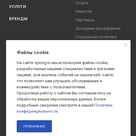
Услуги
УСЛУГИ
Новости
БРЕНДЫ
Партнеры
Дочерние предприятия
Социальная политика
компании
Охрана труда
Файлы cookie
Вакансии
На сайте optorg.ru мы используем файлы cookie,
Реквизиты
разработанные нашими специалистами и третьими
лицами, для анализа событий на нашем веб-сайте,
Контакты
что позволяет нам улучшать обслуживание и
взаимодействие с пользователями.
Продолжая работу с сайтом Вы соглашаетесь на
обработку ваших персональных данных. Более
подробные сведения смотрите в нашей
Политике
конфиденциальности
.
2019 - 2026 © АО КПК "Ставропольстройопторг"
ПРИНИМАЮ
Все права защищены