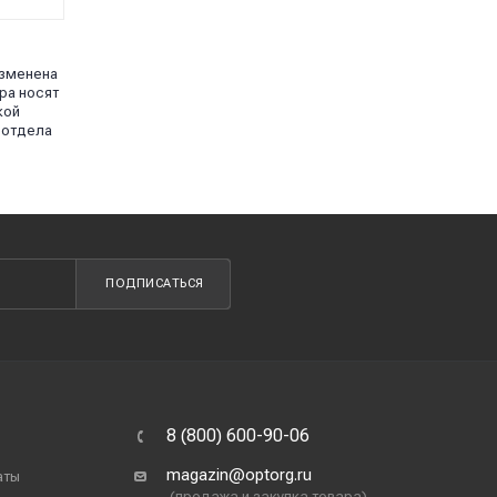
изменена
ра носят
кой
 отдела
ПОДПИСАТЬСЯ
8 (800) 600-90-06
magazin@optorg.ru
аты
(продажа и закупка товара)