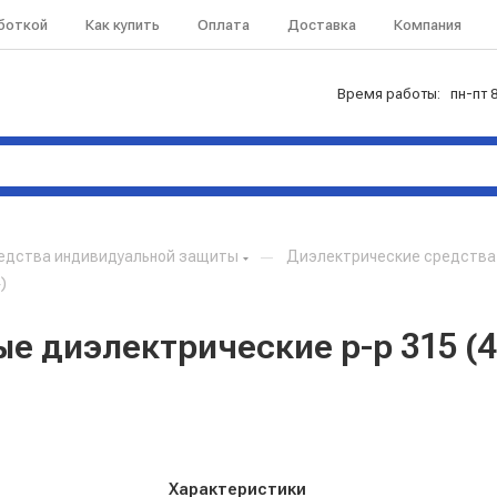
аботкой
Как купить
Оплата
Доставка
Компания
Время работы: пн-пт 8
едства индивидуальной защиты
—
Диэлектрические средства
)
 диэлектрические р-р 315 (4
Характеристики