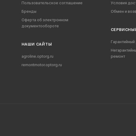
Пользовательское соглашение
Условия дос
Бренды
Обмен и воз
Оферта об электронном
документообороте
СЕРВИСНЫ
Гарантийный
НАШИ CАЙТЫ
Негарантийн
agroline.optorg.ru
ремонт
remontmotor.optorg.ru