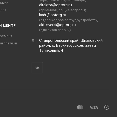
тавки
direktor@optorg.ru
врат
(приёмная, общие вопросы)
kadr@optorg.ru
(отдел кадров по трудоустройству)
akt_sverki@optorg.ru
Й ЦЕНТР
(для актов сверки)
 ремонт
Ставропольский край, Шпаковский
ый платный
район, с. Верхнерусское, заезд
Тупиковый, 4