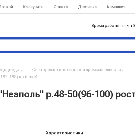
аботкой
Как купить
Оплата
Доставка
Компания
Время работы: пн-пт 8
ецодежда
—
Спецодежда для пищевой промышленности
—
(182-188) цв.белый
Неаполь" р.48-50(96-100) рост
Характеристики