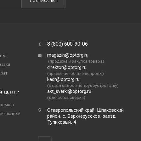
ПОДПИСАТЬСЯ
8 (800) 600-90-06
magazin@optorg.ru
аты
(продажа и закупка товара)
тавки
direktor@optorg.ru
врат
(приёмная, общие вопросы)
kadr@optorg.ru
(отдел кадров по трудоустройству)
akt_sverki@optorg.ru
Й ЦЕНТР
(для актов сверки)
 ремонт
Ставропольский край, Шпаковский
ый платный
район, с. Верхнерусское, заезд
Тупиковый, 4