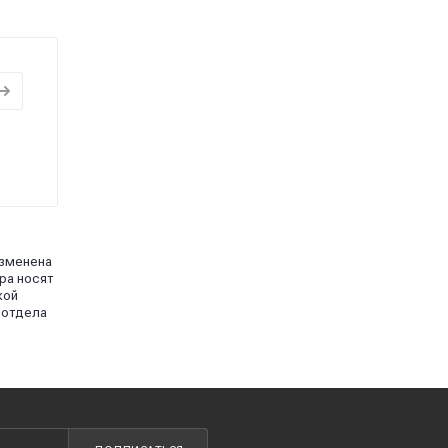
изменена
ра носят
кой
 отдела