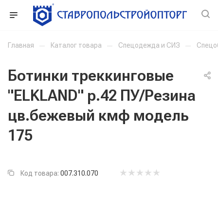
Главная
—
Каталог товара
—
Спецодежда и СИЗ
—
Спецо
Ботинки треккинговые
"ELKLAND" р.42 ПУ/Резина
цв.бежевый кмф модель
175
Код товара:
007.310.070