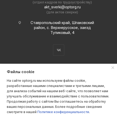
(отдел кадров по трудоустройству)
akt_sverki@optorg.ru
(для актов сверки)
Ставропольский край, Шпаковский
район, с. Верхнерусское, заезд
Тупиковый, 4
Файлы cookie
На сайте optorg.ru мы используем файлы cookie,
разработанные нашими специалистами и третьими лицами,
для анализа событий на нашем веб-сайте, что позволяет нам
2019 - 2026 © АО КПК "Ставропольстройопторг"
улучшать обслуживание и взаимодействие с пользователями.
Все права защищены
Продолжая работу с сайтом Вы соглашаетесь на обработку
ваших персональных данных. Более подробные сведения
смотрите в нашей
Политике конфиденциальности
.