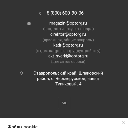
8 (800) 600-90-06
magazin@optorg.ru
(продажа и закупка товара)
direktor@optorg.ru
(приёмная, общие вопросы)
kadr@optorg.ru
(отдел кадров по трудоустройству)
akt_sverki@optorg.ru
(для актов сверки)
Ставропольский край, Шпаковский
район, с. Верхнерусское, заезд
Тупиковый, 4
Файлы cookie