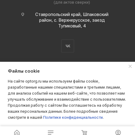
(для актов сверки)
Ставропольский край, Шпаковский
район, с. Верхнерусское, заезд
Тупиковый, 4
Файлы cookie
На сайте optorg.ru мы используем файлы cookie,
разработанные нашими специалистами и третьими лицами,
для анализа событий на нашем веб-сайте, что позволяет нам
2019 - 2026 © АО КПК "Ставропольстройопторг"
улучшать обслуживание и взаимодействие с пользователями.
Все права защищены
Продолжая работу с сайтом Вы соглашаетесь на обработку
ваших персональных данных. Более подробные сведения
смотрите в нашей
Политике конфиденциальности
.
ПРИНИМАЮ