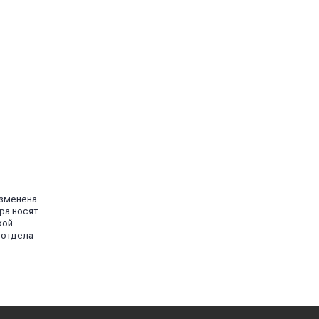
изменена
ра носят
кой
 отдела