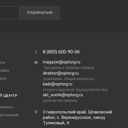
ПОДПИСАТЬСЯ
8 (800) 600-90-06
magazin@optorg.ru
аты
(продажа и закупка товара)
тавки
direktor@optorg.ru
врат
(приёмная, общие вопросы)
kadr@optorg.ru
(отдел кадров по трудоустройству)
akt_sverki@optorg.ru
Й ЦЕНТР
(для актов сверки)
 ремонт
Ставропольский край, Шпаковский
ый платный
район, с. Верхнерусское, заезд
Тупиковый, 4