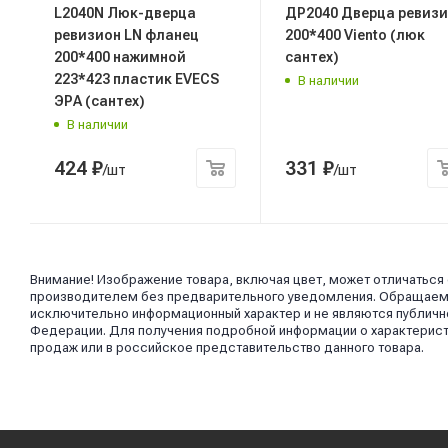
L2040N Люк-дверца
ДР2040 Дверца ревиз
ревизион LN фланец
200*400 Viento (люк
200*400 нажимной
сантех)
223*423 пластик EVECS
В наличии
ЭРА (сантех)
В наличии
424
₽
331
₽
/шт
/шт
Внимание! Изображение товара, включая цвет, может отличаться
производителем без предварительного уведомления. Обращаем в
исключительно информационный характер и не являются публично
Федерации. Для получения подробной информации о характерист
продаж или в российское представительство данного товара.