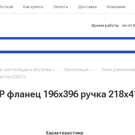
аботкой
Как купить
Оплата
Доставка
Компания
Время работы: пн-пт 8
, вентиляции и обогрева
—
Вентиляция
—
Люки ревизионн
ластик EVECS
 фланец 196х396 ручка 218х4
Характеристики