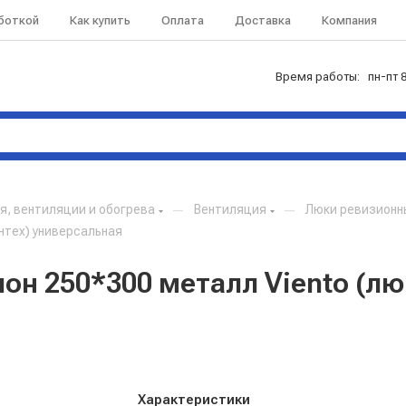
аботкой
Как купить
Оплата
Доставка
Компания
Время работы: пн-пт 8
, вентиляции и обогрева
—
Вентиляция
—
Люки ревизионн
нтех) универсальная
он 250*300 металл Viento (лю
Характеристики