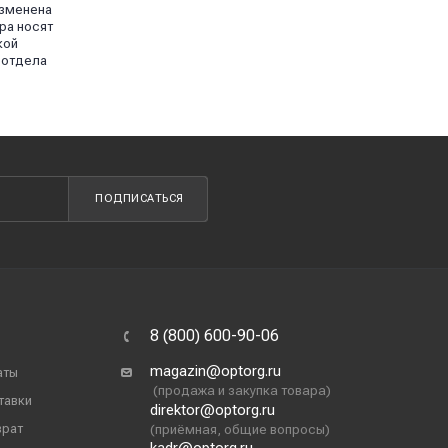
изменена
ра носят
кой
 отдела
ПОДПИСАТЬСЯ
8 (800) 600-90-06
magazin@optorg.ru
аты
(продажа и закупка товара)
тавки
direktor@optorg.ru
врат
(приёмная, общие вопросы)