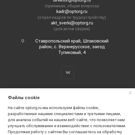
direktor@optorg.ru
(приёмная, общие вопросы)
kadr@optorg.ru
(отдел кадров по трудоустройству)
akt_sverki@optorg.ru
(для актов сверки)
Ставропольский край, Шпаковский
район, с. Верхнерусское, заезд
Тупиковый, 4
Файлы cookie
На сайте optorg.ru мы используем файлы cookie,
разработанные нашими специалистами и третьими лицами,
для анализа событий на нашем веб-сайте, что позволяет нам
2019 - 2026 © АО КПК "Ставропольстройопторг"
улучшать обслуживание и взаимодействие с пользователями.
Все права защищены
Продолжая работу с сайтом Вы соглашаетесь на обработку