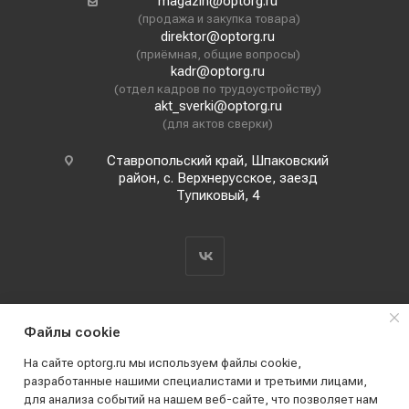
magazin@optorg.ru
(продажа и закупка товара)
direktor@optorg.ru
(приёмная, общие вопросы)
kadr@optorg.ru
(отдел кадров по трудоустройству)
akt_sverki@optorg.ru
(для актов сверки)
Ставропольский край, Шпаковский
район, с. Верхнерусское, заезд
Тупиковый, 4
Файлы cookie
На сайте optorg.ru мы используем файлы cookie,
разработанные нашими специалистами и третьими лицами,
для анализа событий на нашем веб-сайте, что позволяет нам
2019 - 2026 © АО КПК "Ставропольстройопторг"