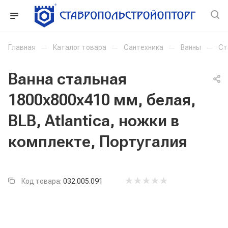
Главная
—
Каталог товара
—
Сантехника
—
Ванны
—
Ст
Ванна стальная
1800x800x410 мм, белая,
BLB, Atlantica, ножки в
комплекте, Португалия
Код товара:
032.005.091