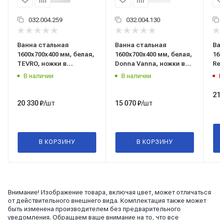
032.004.259
032.004.130
Ванна стальная
Ванна стальная
Ва
1600x700x400 мм, белая,
1600x700x400 мм, белая,
16
TEVRO, ножки в
Donna Vanna, ножки в
Re
комплекте, г.
комплекте, г.
но
В наличии
В наличии
Екатеринбург
Екатеринбург
Е
21
/шт
/шт
20 330
₽
15 070
₽
В КОРЗИНУ
В КОРЗИНУ
Внимание! Изображение товара, включая цвет, может отличаться
от действительного внешнего вида. Комплектация также может
быть изменена производителем без предварительного
уведомления. Обращаем ваше внимание на то, что все