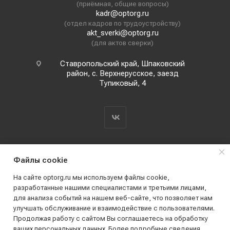
(приёмная, общие вопросы)
kadr@optorg.ru
(отдел кадров по трудоустройству)
akt_sverki@optorg.ru
(для актов сверки)
Ставропольский край, Шпаковский
район, с. Верхнерусское, заезд
Тупиковый, 4
Файлы cookie
На сайте optorg.ru мы используем файлы cookie,
разработанные нашими специалистами и третьими лицами,
для анализа событий на нашем веб-сайте, что позволяет нам
2019 - 2026 © АО КПК "Ставропольстройопторг"
улучшать обслуживание и взаимодействие с пользователями.
Все права защищены
Продолжая работу с сайтом Вы соглашаетесь на обработку
ваших персональных данных. Более подробные сведения