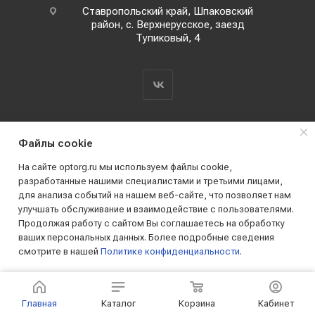
Ставропольский край, Шпаковский
район, с. Верхнерусское, заезд
Тупиковый, 4
Файлы cookie
На сайте optorg.ru мы используем файлы cookie,
разработанные нашими специалистами и третьими лицами,
для анализа событий на нашем веб-сайте, что позволяет нам
2019 - 2026 © АО КПК "Ставропольстройопторг"
улучшать обслуживание и взаимодействие с пользователями.
Все права защищены
Продолжая работу с сайтом Вы соглашаетесь на обработку
ваших персональных данных. Более подробные сведения
смотрите в нашей
Политике конфиденциальности
.
ПРИНИМАЮ
Главная
Каталог
Корзина
Кабинет