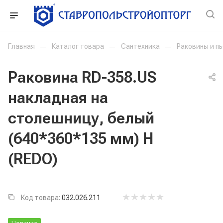
Главная
—
Каталог товара
—
Сантехника
—
Раковины и п
Раковина RD-358.US
накладная на
столешницу, белый
(640*360*135 мм) H
(REDO)
Код товара:
032.026.211