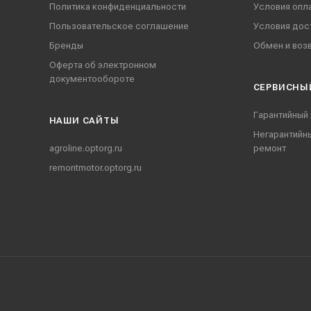
Политика конфиденциальности
Условия опл
Пользовательское соглашение
Условия дос
Бренды
Обмен и воз
Оферта об электронном
документообороте
СЕРВИСНЫ
Гарантийный
НАШИ CАЙТЫ
Негарантийн
agroline.optorg.ru
ремонт
remontmotor.optorg.ru