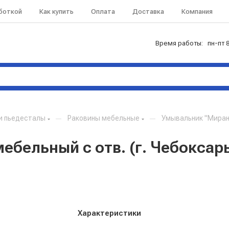
аботкой
Как купить
Оплата
Доставка
Компания
Время работы: пн-пт 8
и пьедесталы
—
Раковины мебельные
—
Умывальник "Миранд
ебельный с отв. (г. Чебоксар
Характеристики