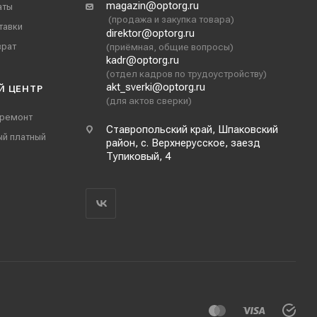
magazin@optorg.ru
аты
(продажа и закупка товара)
тавки
direktor@optorg.ru
врат
(приёмная, общие вопросы)
kadr@optorg.ru
(отдел кадров по трудоустройству)
akt_sverki@optorg.ru
Й ЦЕНТР
(для актов сверки)
 ремонт
Ставропольский край, Шпаковский
ый платный
район, с. Верхнерусское, заезд
Тупиковый, 4