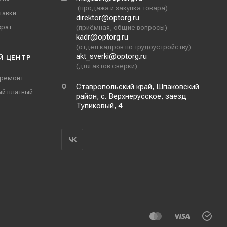
(продажа и закупка товара)
тавки
direktor@optorg.ru
врат
(приёмная, общие вопросы)
kadr@optorg.ru
(отдел кадров по трудоустройству)
akt_sverki@optorg.ru
Й ЦЕНТР
(для актов сверки)
 ремонт
Ставропольский край, Шпаковский
ый платный
район, с. Верхнерусское, заезд
Тупиковый, 4