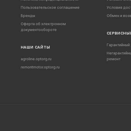
Пользовательское соглашение
Условия дос
Бренды
Обмен и воз
Оферта об электронном
документообороте
СЕРВИСНЫ
Гарантийный
НАШИ CАЙТЫ
Негарантийн
agroline.optorg.ru
ремонт
remontmotor.optorg.ru