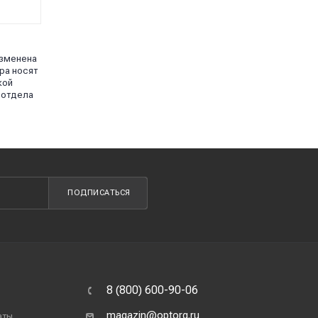
изменена
ра носят
кой
 отдела
ПОДПИСАТЬСЯ
8 (800) 600-90-06
magazin@optorg.ru
аты