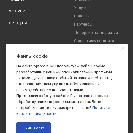
Услуги
УСЛУГИ
Новости
БРЕНДЫ
Партнеры
Дочерние предприятия
Социальная политика
компании
Охрана труда
Файлы cookie
Вакансии
На сайте optorg.ru мы используем файлы cookie,
Реквизиты
разработанные нашими специалистами и третьими
лицами, для анализа событий на нашем веб-сайте,
Контакты
что позволяет нам улучшать обслуживание и
взаимодействие с пользователями.
Продолжая работу с сайтом Вы соглашаетесь на
обработку ваших персональных данных. Более
подробные сведения смотрите в нашей
Политике
конфиденциальности
.
2019 - 2026 © АО КПК "Ставропольстройопторг"
ПРИНИМАЮ
Все права защищены