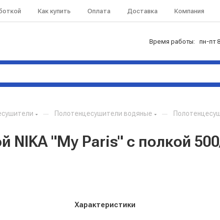
аботкой
Как купить
Оплата
Доставка
Компания
Время работы: пн-пт 8
есушители
—
Полотенцесушители водяные
—
Полотенцесуши
 NIKA "My Paris" с полкой 50
Характеристики