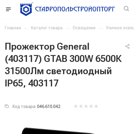
Главная
—
Каталог товара
—
Освещение
—
Уличное осве
Прожектор General
(403117) GTAB 300W 6500К
31500Лм светодиодный
IP65, 403117
Код товара:
046.610.042