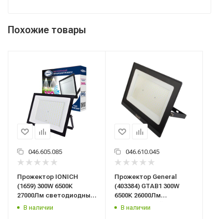
Похожие товары
046.605.085
046.610.045
Прожектор IONICH
Прожектор General
(1659) 300W 6500К
(403384) GTAB1 300W
27000Лм светодиодный
6500К 26000Лм
IP65, 1659
светодиодный IP65,
В наличии
В наличии
403384