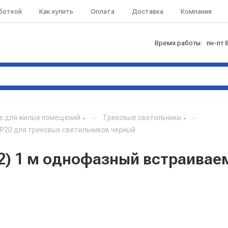
аботкой
Как купить
Оплата
Доставка
Компания
Время работы: пн-пт 8
е для жилых помещений
—
Трековые светильники
—
IP20 для трековых светильников черный
2) 1 м однофазный встраивае