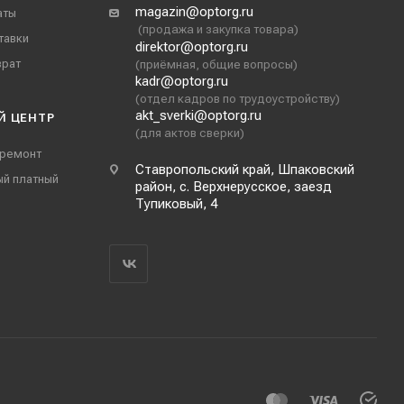
magazin@optorg.ru
аты
(продажа и закупка товара)
тавки
direktor@optorg.ru
врат
(приёмная, общие вопросы)
kadr@optorg.ru
(отдел кадров по трудоустройству)
akt_sverki@optorg.ru
Й ЦЕНТР
(для актов сверки)
 ремонт
Ставропольский край, Шпаковский
ый платный
район, с. Верхнерусское, заезд
Тупиковый, 4