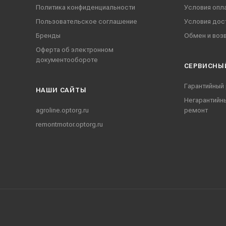
Политика конфиденциальности
Условия опл
Пользовательское соглашение
Условия дос
Бренды
Обмен и воз
Оферта об электронном
документообороте
СЕРВИСНЫ
Гарантийный
НАШИ CАЙТЫ
Негарантийн
agroline.optorg.ru
ремонт
remontmotor.optorg.ru