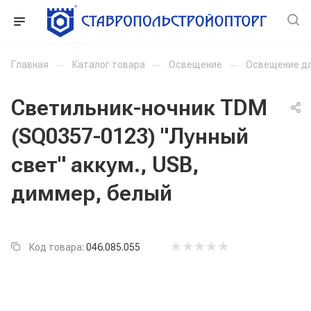
Главная
—
Каталог товара
—
Освещение
—
Освещение д
Светильник-ночник TDM
(SQ0357-0123) "Лунный
свет" аккум., USB,
диммер, белый
Код товара:
046.085.055