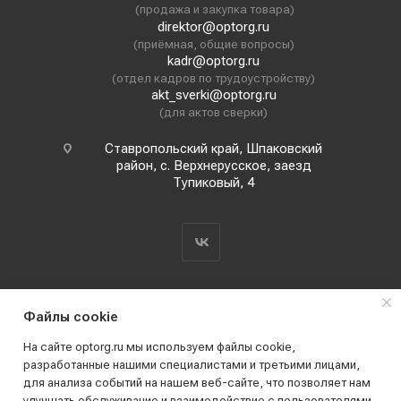
(продажа и закупка товара)
direktor@optorg.ru
(приёмная, общие вопросы)
kadr@optorg.ru
(отдел кадров по трудоустройству)
akt_sverki@optorg.ru
(для актов сверки)
Ставропольский край, Шпаковский
район, с. Верхнерусское, заезд
Тупиковый, 4
Файлы cookie
На сайте optorg.ru мы используем файлы cookie,
разработанные нашими специалистами и третьими лицами,
для анализа событий на нашем веб-сайте, что позволяет нам
2019 - 2026 © АО КПК "Ставропольстройопторг"
улучшать обслуживание и взаимодействие с пользователями.