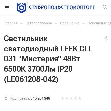
Главная
—
Каталог товара
—
Освещение
—
Освещение д
Светильник
светодиодный LEEK CLL
031 "Мистерия" 48Вт
6500К 3700Лм IP20
(LE061208-042)
Код товара:
046.264.348