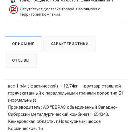
Товар продается кратно
0.078 т.
Цена указана за 1 т
Отсутствует доставка товара. Самовывоз с
территории компании.
ОПИСАНИЕ
ХАРАКТЕРИСТИКИ
ОТЗЫВЫ
вес 1 п/м ( фактический) - 12,74кг двутавр стальной
горячекатанный с параллельными гранями полок тип Б1
(нормальные)
Производитель: АО "ЕВРАЗ обьединенный Западно-
Сибирский металлургический комбинат", 654043,
Кемеровская область, г.Новокузнецк, шоссе
Космическое, 16