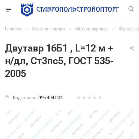
Главная
—
Каталог товара
—
Металлопрокат
—
Фасонный
Двутавр 16Б1 , L=12 м +
н/дл, Ст3пс5, ГОСТ 535-
2005
Код товара:
095.404.004