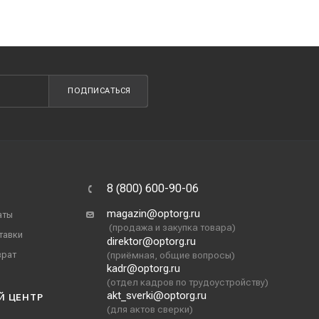
ПОДПИСАТЬСЯ
8 (800) 600-90-06
magazin@optorg.ru
аты
(продажа и закупка товара)
тавки
direktor@optorg.ru
врат
(приёмная, общие вопросы)
kadr@optorg.ru
(отдел кадров по трудоустройству)
akt_sverki@optorg.ru
Й ЦЕНТР
(для актов сверки)