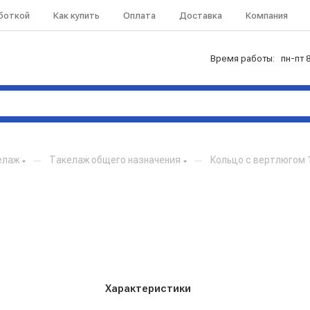
аботкой
Как купить
Оплата
Доставка
Компания
Время работы: пн-пт 8
елаж
—
Такелаж общего назначения
—
Кольцо с вертлюгом
Характеристики