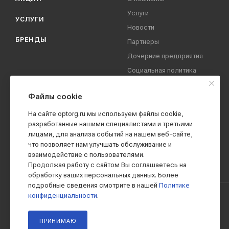
Услуги
УСЛУГИ
Новости
БРЕНДЫ
Партнеры
Дочерние предприятия
Социальная политика
компании
Охрана труда
Файлы cookie
Вакансии
На сайте optorg.ru мы используем файлы cookie,
Реквизиты
разработанные нашими специалистами и третьими
лицами, для анализа событий на нашем веб-сайте,
Контакты
что позволяет нам улучшать обслуживание и
взаимодействие с пользователями.
Продолжая работу с сайтом Вы соглашаетесь на
обработку ваших персональных данных. Более
подробные сведения смотрите в нашей
Политике
конфиденциальности
.
2019 - 2026 © АО КПК "Ставропольстройопторг"
ПРИНИМАЮ
Все права защищены