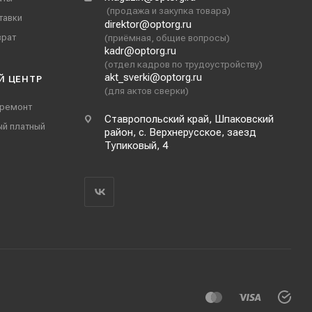
(продажа и закупка товара)
тавки
direktor@optorg.ru
врат
(приёмная, общие вопросы)
kadr@optorg.ru
(отдел кадров по трудоустройству)
akt_sverki@optorg.ru
Й ЦЕНТР
(для актов сверки)
 ремонт
Ставропольский край, Шпаковский
ый платный
район, с. Верхнерусское, заезд
Тупиковый, 4