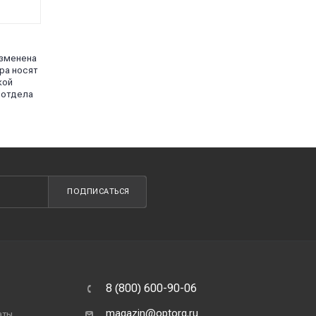
изменена
ра носят
кой
 отдела
ПОДПИСАТЬСЯ
8 (800) 600-90-06
magazin@optorg.ru
аты