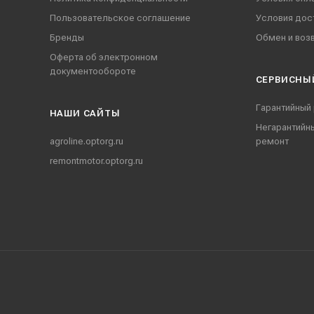
Пользовательское соглашение
Условия дос
Бренды
Обмен и воз
Оферта об электронном
документообороте
СЕРВИСНЫ
Гарантийный
НАШИ CАЙТЫ
Негарантийн
agroline.optorg.ru
ремонт
remontmotor.optorg.ru