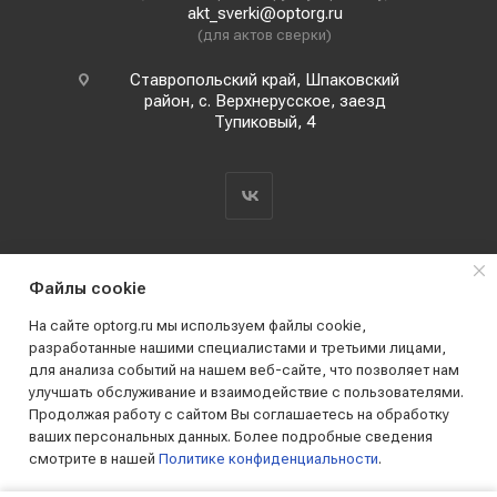
akt_sverki@optorg.ru
(для актов сверки)
Ставропольский край, Шпаковский
район, с. Верхнерусское, заезд
Тупиковый, 4
Файлы cookie
На сайте optorg.ru мы используем файлы cookie,
разработанные нашими специалистами и третьими лицами,
для анализа событий на нашем веб-сайте, что позволяет нам
2019 - 2026 © АО КПК "Ставропольстройопторг"
улучшать обслуживание и взаимодействие с пользователями.
Все права защищены
Продолжая работу с сайтом Вы соглашаетесь на обработку
ваших персональных данных. Более подробные сведения
смотрите в нашей
Политике конфиденциальности
.