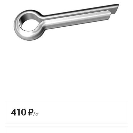
410 ₽
/кг