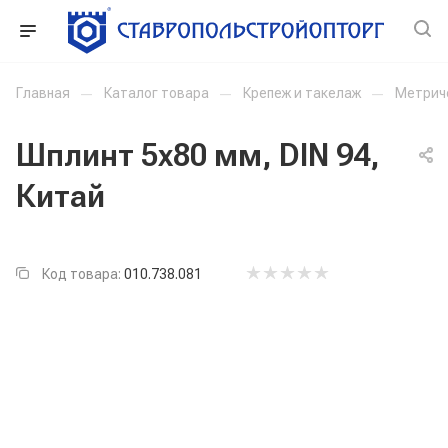
Главная
—
Каталог товара
—
Крепеж и такелаж
—
Метрич
Шплинт 5x80 мм, DIN 94,
Китай
Код товара:
010.738.081