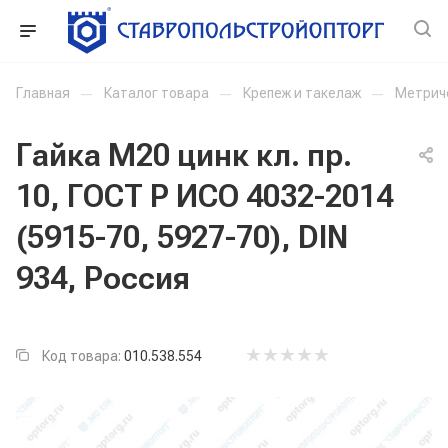
Главная
—
Каталог товара
—
Крепеж и такелаж
—
Метрич
Гайка М20 цинк кл. пр.
10, ГОСТ Р ИСО 4032-2014
(5915-70, 5927-70), DIN
934, Россия
Код товара:
010.538.554