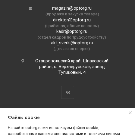
magazin@optorg.ru
(продажа и закупка товара)
direktor@optorg.ru
(приёмная, общие вопросы)
kadr@optorg.ru
(отдел кадров по трудоустройству)
akt_sverki@optorg.ru
(для актов сверки)
Ставропольский край, Шпаковский
район, с. Верхнерусское, заезд
Тупиковый, 4
Файлы cookie
На сайте optorg.ru мы используем файлы cookie,
разработанные нашими специалистами и третьими лицами,