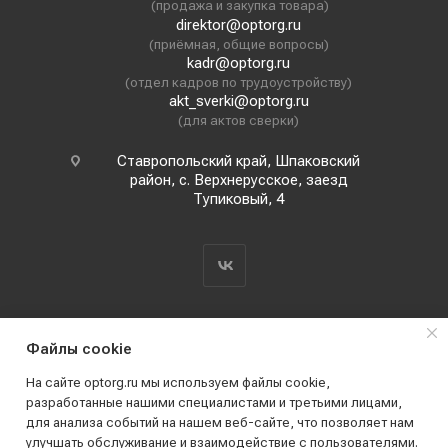
(продажа и закупка товара)
direktor@optorg.ru
(приёмная, общие вопросы)
kadr@optorg.ru
(отдел кадров по трудоустройству)
akt_sverki@optorg.ru
(для актов сверки)
Ставропольский край, Шпаковский
район, с. Верхнерусское, заезд
Тупиковый, 4
Файлы cookie
На сайте optorg.ru мы используем файлы cookie,
разработанные нашими специалистами и третьими лицами,
для анализа событий на нашем веб-сайте, что позволяет нам
2019 - 2026 © АО КПК "Ставропольстройопторг"
улучшать обслуживание и взаимодействие с пользователями.
Все права защищены