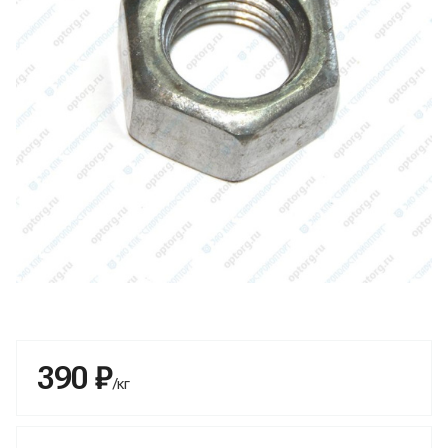
390 ₽
/кг