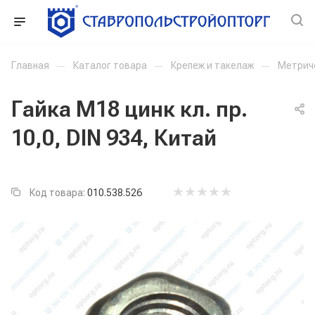
Главная
—
Каталог товара
—
Крепеж и такелаж
—
Метрич
Гайка М18 цинк кл. пр.
10,0, DIN 934, Китай
Код товара:
010.538.526