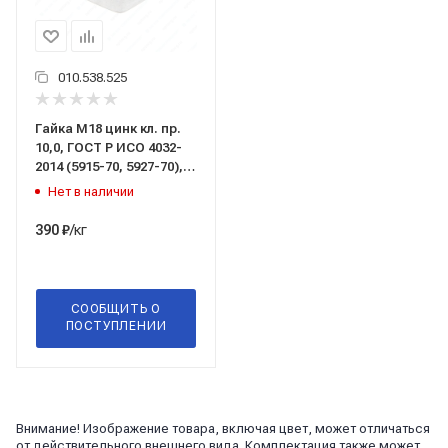
010.538.525
Гайка М18 цинк кл. пр.
10,0, ГОСТ Р ИСО 4032-
2014 (5915-70, 5927-70),
DIN 934, Россия
Нет в наличии
/кг
390
₽
СООБЩИТЬ О
ПОСТУПЛЕНИИ
Внимание! Изображение товара, включая цвет, может отличаться
от действительного внешнего вида. Комплектация также может