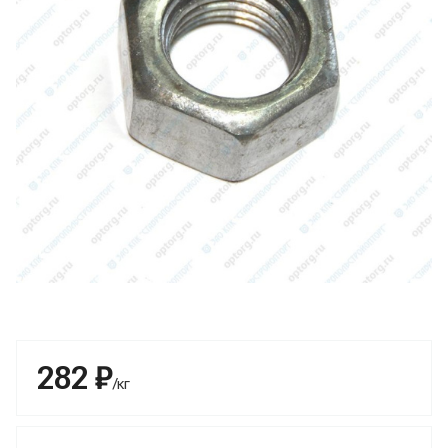
282 ₽
/кг