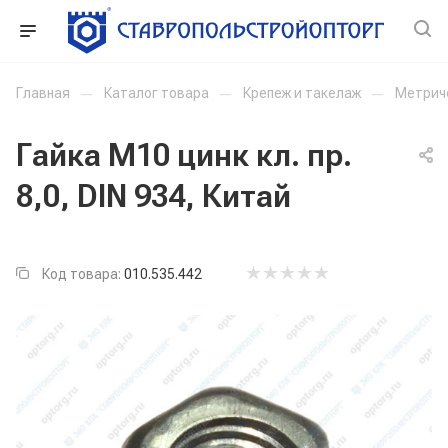
Главная
—
Каталог товара
—
Крепеж и такелаж
—
Метрич
Гайка М10 цинк кл. пр.
8,0, DIN 934, Китай
Код товара:
010.535.442