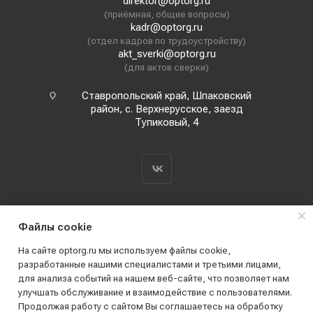
direktor@optorg.ru
(приёмная, общие вопросы)
kadr@optorg.ru
(отдел кадров по трудоустройству)
akt_sverki@optorg.ru
(для актов сверки)
Ставропольский край, Шпаковский
район, с. Верхнерусское, заезд
Тупиковый, 4
Файлы cookie
На сайте optorg.ru мы используем файлы cookie,
разработанные нашими специалистами и третьими лицами,
для анализа событий на нашем веб-сайте, что позволяет нам
2019 - 2026 © АО КПК "Ставропольстройопторг"
улучшать обслуживание и взаимодействие с пользователями.
Все права защищены
Продолжая работу с сайтом Вы соглашаетесь на обработку