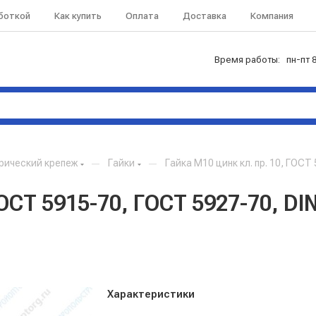
аботкой
Как купить
Оплата
Доставка
Компания
Время работы: пн-пт 8
рический крепеж
—
Гайки
—
Гайка М10 цинк кл. пр. 10, ГОСТ
ГОСТ 5915-70, ГОСТ 5927-70, DI
Характеристики