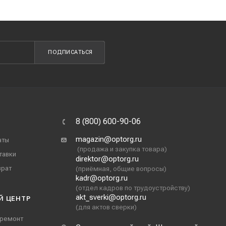
ПОДПИСАТЬСЯ
8 (800) 600-90-06
magazin@optorg.ru
аты
(продажа и закупка товара)
тавки
direktor@optorg.ru
врат
(приёмная, общие вопросы)
kadr@optorg.ru
(отдел кадров по трудоустройству)
akt_sverki@optorg.ru
Й ЦЕНТР
(для актов сверки)
 ремонт