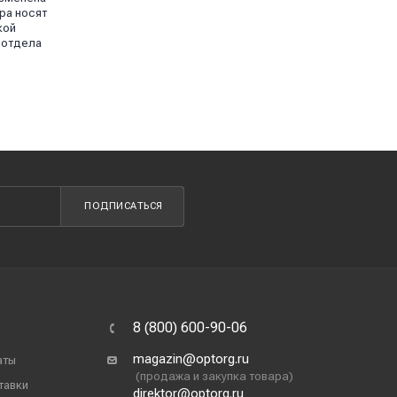
ра носят
кой
 отдела
ПОДПИСАТЬСЯ
8 (800) 600-90-06
magazin@optorg.ru
аты
(продажа и закупка товара)
тавки
direktor@optorg.ru