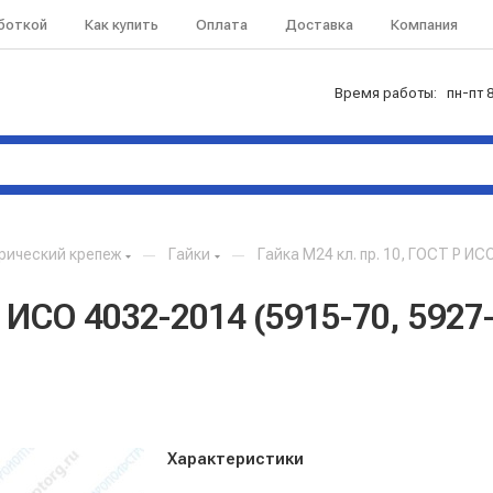
аботкой
Как купить
Оплата
Доставка
Компания
Время работы: пн-пт 8
рический крепеж
—
Гайки
—
Гайка М24 кл. пр. 10, ГОСТ Р ИС
 ИСО 4032-2014 (5915-70, 5927-
Характеристики