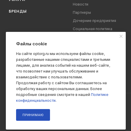
Новости
БРЕНДЫ
Партнеры
Дочерние предприятия
Социальная политика
компании
Охрана труда
Файлы cookie
Вакансии
На сайте optorg.ru мы используем файлы cookie,
Реквизиты
разработанные нашими специалистами и третьими
лицами, для анализа событий на нашем веб-сайте,
Контакты
что позволяет нам улучшать обслуживание и
взаимодействие с пользователями.
Продолжая работу с сайтом Вы соглашаетесь на
обработку ваших персональных данных. Более
подробные сведения смотрите в нашей
Политике
конфиденциальности
.
2019 - 2026 © АО КПК "Ставропольстройопторг"
ПРИНИМАЮ
Все права защищены