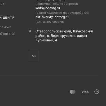
врат
(приёмная, общие вопросы)
kadr@optorg.ru
(отдел кадров по трудоустройству)
akt_sverki@optorg.ru
Й ЦЕНТР
(для актов сверки)
 ремонт
Ставропольский край, Шпаковский
ый платный
район, с. Верхнерусское, заезд
Тупиковый, 4