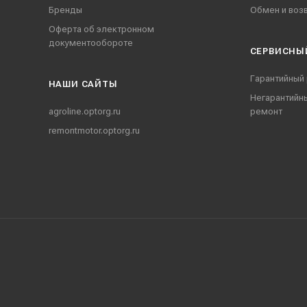
Бренды
Обмен и воз
Оферта об электронном
документообороте
СЕРВИСНЫ
Гарантийный
НАШИ CАЙТЫ
Негарантийн
agroline.optorg.ru
ремонт
remontmotor.optorg.ru