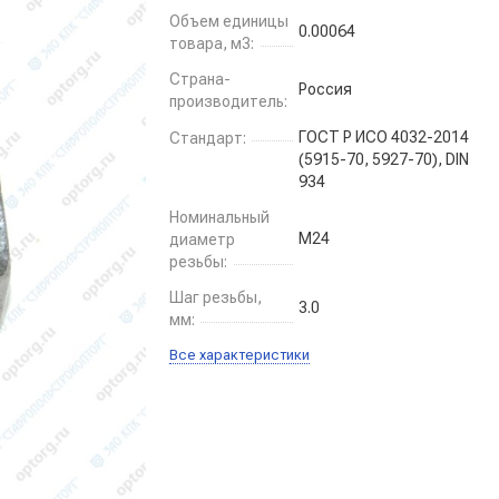
Объем единицы
0.00064
товара, м3:
Страна-
Россия
производитель:
ГОСТ Р ИСО 4032-2014
Стандарт:
(5915-70, 5927-70), DIN
934
Номинальный
М24
диаметр
резьбы:
Шаг резьбы,
3.0
мм:
Все характеристики