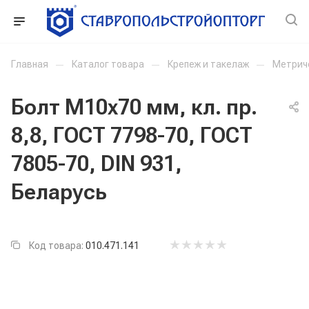
Главная
—
Каталог товара
—
Крепеж и такелаж
—
Метрич
Болт М10x70 мм, кл. пр.
8,8, ГОСТ 7798-70, ГОСТ
7805-70, DIN 931,
Беларусь
Код товара:
010.471.141