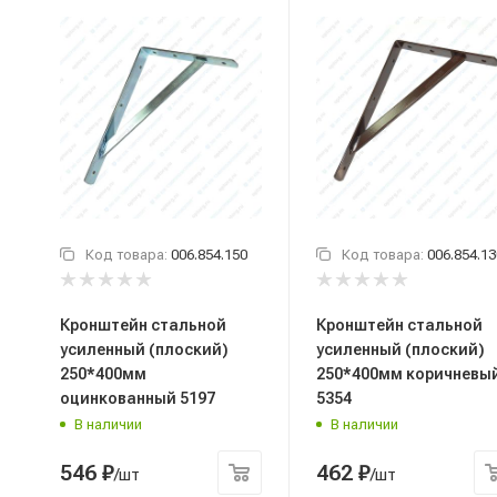
Код товара:
006.854.150
Код товара:
006.854.13
Кронштейн стальной
Кронштейн стальной
усиленный (плоский)
усиленный (плоский)
250*400мм
250*400мм коричневы
оцинкованный 5197
5354
В наличии
В наличии
546
₽
462
₽
/шт
/шт