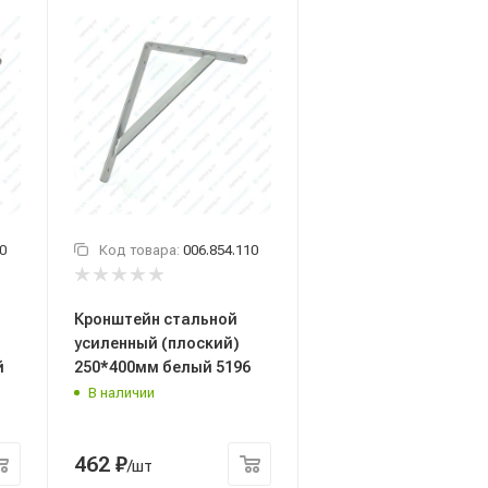
0
Код товара:
006.854.110
Кронштейн стальной
усиленный (плоский)
й
250*400мм белый 5196
В наличии
462
₽
/шт