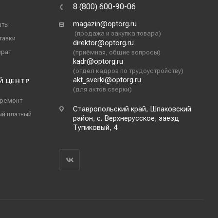
8 (800) 600-90-06
magazin@optorg.ru
аты
(продажа и закупка товара)
тавки
direktor@optorg.ru
врат
(приёмная, общие вопросы)
kadr@optorg.ru
(отдел кадров по трудоустройству)
akt_sverki@optorg.ru
Й ЦЕНТР
(для актов сверки)
 ремонт
Ставропольский край, Шпаковский
ый платный
район, с. Верхнерусское, заезд
Тупиковый, 4