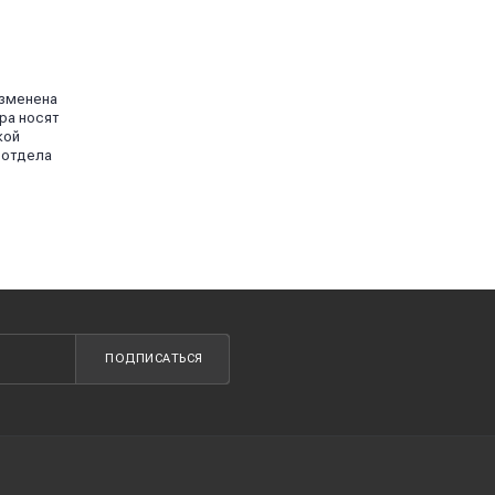
изменена
ра носят
кой
 отдела
ПОДПИСАТЬСЯ