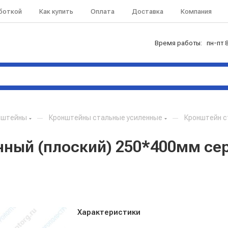
аботкой
Как купить
Оплата
Доставка
Компания
Время работы: пн-пт 8
нштейны
—
Кронштейны стальные усиленные
—
Кронштейн с
нный (плоский) 250*400мм се
Характеристики