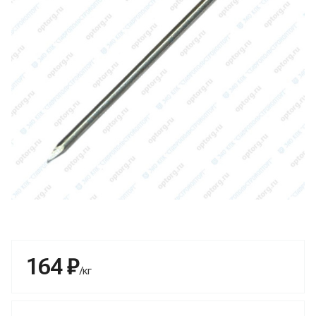
164 ₽
/кг