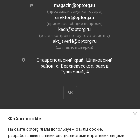
magazin@optorg.ru
(продажа и закупка товара)
direktor@optorg.ru
(приёмная, общие вопросы)
kadr@optorg.ru
(отдел кадров по трудоустройству)
akt_sverki@optorg.ru
(для актов сверки)
Ставропольский край, Шпаковский
район, с. Верхнерусское, заезд
Тупиковый, 4
Файлы cookie
На сайте optorg.ru мы используем файлы cookie,
разработанные нашими специалистами и третьими лицами,