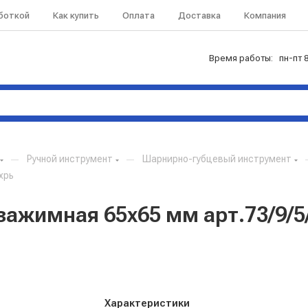
аботкой
Как купить
Оплата
Доставка
Компания
Время работы: пн-пт 8
—
Ручной инструмент
—
Шарнирно-губцевый инструмент
хрь
зажимная 65х65 мм арт.73/9/5
Характеристики