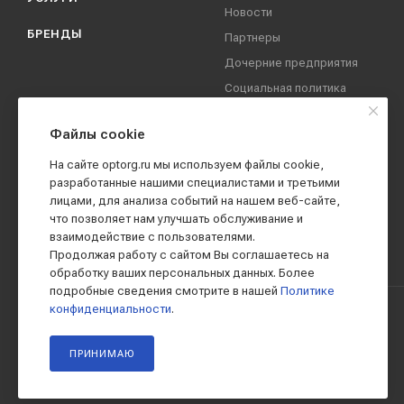
Новости
БРЕНДЫ
Партнеры
Дочерние предприятия
Социальная политика
компании
Охрана труда
Файлы cookie
Вакансии
На сайте optorg.ru мы используем файлы cookie,
Реквизиты
разработанные нашими специалистами и третьими
лицами, для анализа событий на нашем веб-сайте,
Контакты
что позволяет нам улучшать обслуживание и
взаимодействие с пользователями.
Продолжая работу с сайтом Вы соглашаетесь на
обработку ваших персональных данных. Более
подробные сведения смотрите в нашей
Политике
конфиденциальности
.
2019 - 2026 © АО КПК "Ставропольстройопторг"
ПРИНИМАЮ
Все права защищены