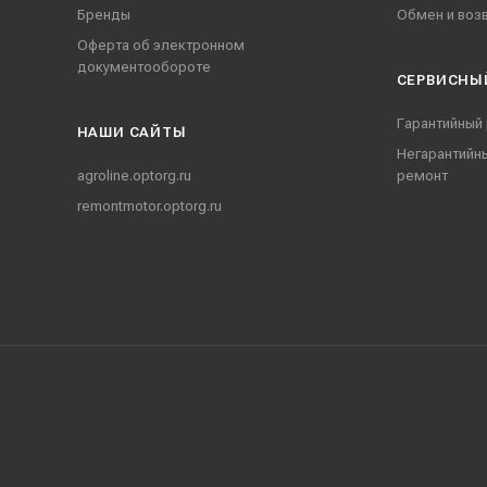
Бренды
Обмен и воз
Оферта об электронном
документообороте
СЕРВИСНЫ
Гарантийный
НАШИ CАЙТЫ
Негарантийн
agroline.optorg.ru
ремонт
remontmotor.optorg.ru