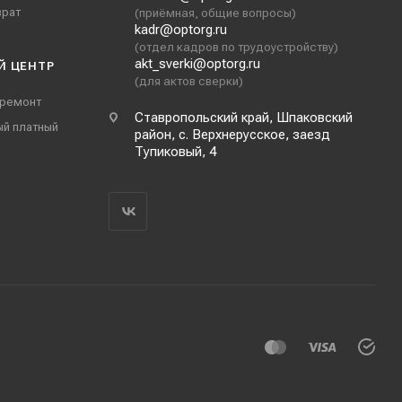
врат
(приёмная, общие вопросы)
kadr@optorg.ru
(отдел кадров по трудоустройству)
akt_sverki@optorg.ru
Й ЦЕНТР
(для актов сверки)
 ремонт
Ставропольский край, Шпаковский
ый платный
район, с. Верхнерусское, заезд
Тупиковый, 4