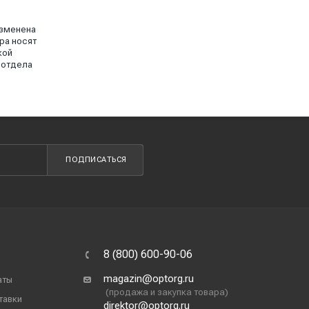
изменена
ра носят
кой
 отдела
ПОДПИСАТЬСЯ
8 (800) 600-90-06
magazin@optorg.ru
аты
(продажа и закупка товара)
тавки
direktor@optorg.ru