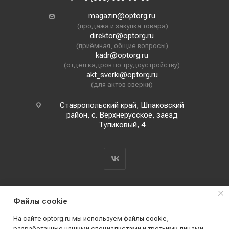
magazin@optorg.ru
(продажа и закупка товара)
direktor@optorg.ru
(приёмная, общие вопросы)
kadr@optorg.ru
(отдел кадров по трудоустройству)
akt_sverki@optorg.ru
(для актов сверки)
Ставропольский край, Шпаковский
район, с. Верхнерусское, заезд
Тупиковый, 4
Файлы cookie
На сайте optorg.ru мы используем файлы cookie,
разработанные нашими специалистами и третьими лицами,