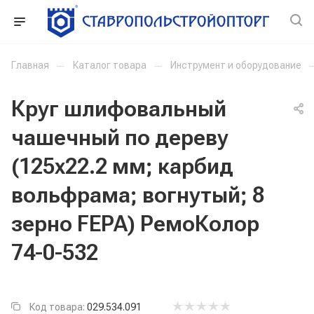
Главная
—
Каталог товара
—
Инструмент и оборудование
Круг шлифовальный
чашечный по дереву
(125x22.2 мм; карбид
вольфрама; вогнутый; 8
зерно FEPA) РемоКолор
74-0-532
Код товара:
029.534.091