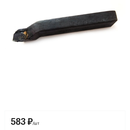
583 ₽
/шт