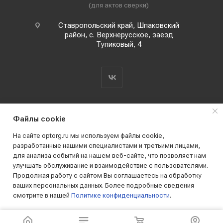
(для актов сверки)
Ставропольский край, Шпаковский
район, с. Верхнерусское, заезд
Тупиковый, 4
Файлы cookie
На сайте optorg.ru мы используем файлы cookie,
разработанные нашими специалистами и третьими лицами,
для анализа событий на нашем веб-сайте, что позволяет нам
2019 - 2026 © АО КПК "Ставропольстройопторг"
улучшать обслуживание и взаимодействие с пользователями.
Все права защищены
Продолжая работу с сайтом Вы соглашаетесь на обработку
ваших персональных данных. Более подробные сведения
смотрите в нашей
Политике конфиденциальности
.
ПРИНИМАЮ