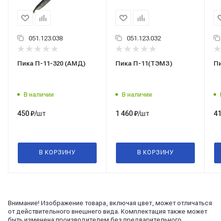
051.123.038
051.123.032
Пика П-11-320 (АМД)
Пика П-11(ТЭМЗ)
В наличии
В наличии
/шт
/шт
450
₽
1 460
₽
4
В КОРЗИНУ
В КОРЗИНУ
Внимание! Изображение товара, включая цвет, может отличаться
от действительного внешнего вида. Комплектация также может
быть изменена производителем без предварительного