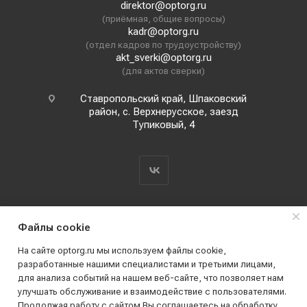
direktor@optorg.ru
(приёмная, общие вопросы)
kadr@optorg.ru
(отдел кадров по трудоустройству)
akt_sverki@optorg.ru
(для актов сверки)
Ставропольский край, Шпаковский
район, с. Верхнерусское, заезд
Тупиковый, 4
Файлы cookie
На сайте optorg.ru мы используем файлы cookie,
разработанные нашими специалистами и третьими лицами,
для анализа событий на нашем веб-сайте, что позволяет нам
2019 - 2026 © АО КПК "Ставропольстройопторг"
улучшать обслуживание и взаимодействие с пользователями.
Все права защищены
Продолжая работу с сайтом Вы соглашаетесь на обработку