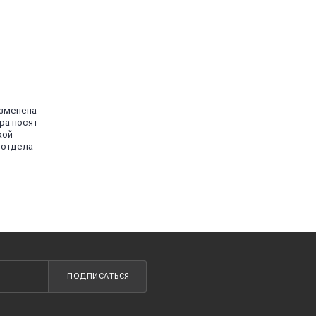
изменена
ра носят
кой
 отдела
ПОДПИСАТЬСЯ