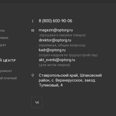
8 (800) 600-90-06
magazin@optorg.ru
аты
(продажа и закупка товара)
тавки
direktor@optorg.ru
врат
(приёмная, общие вопросы)
kadr@optorg.ru
(отдел кадров по трудоустройству)
akt_sverki@optorg.ru
Й ЦЕНТР
(для актов сверки)
 ремонт
Ставропольский край, Шпаковский
ый платный
район, с. Верхнерусское, заезд
Тупиковый, 4