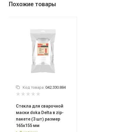
Похожие товары
Код товара:
042.330.884
Стекла для сварочной
маски doka Delta в zip-
пакете (3 шт) размер
165х155 мм