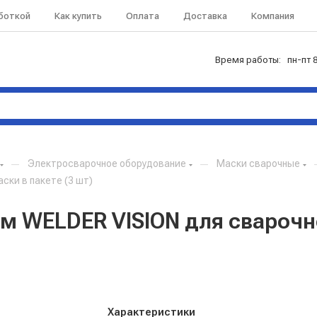
аботкой
Как купить
Оплата
Доставка
Компания
Время работы: пн-пт 8
—
Электросварочное оборудование
—
Маски сварочные
ски в пакете (3 шт)
м WELDER VISION для сварочно
Характеристики