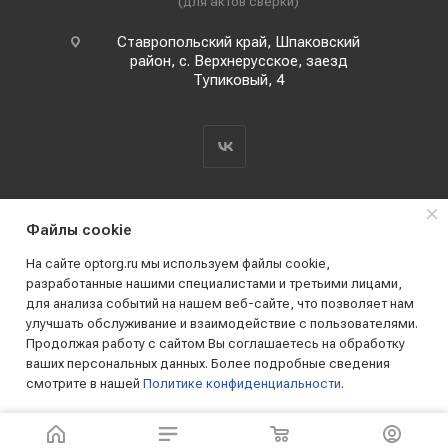
(для актов сверки)
Ставропольский край, Шпаковский
район, с. Верхнерусское, заезд
Тупиковый, 4
Файлы cookie
На сайте optorg.ru мы используем файлы cookie,
разработанные нашими специалистами и третьими лицами,
для анализа событий на нашем веб-сайте, что позволяет нам
2019 - 2026 © АО КПК "Ставропольстройопторг"
улучшать обслуживание и взаимодействие с пользователями.
Все права защищены
Продолжая работу с сайтом Вы соглашаетесь на обработку
ваших персональных данных. Более подробные сведения
смотрите в нашей
Политике конфиденциальности
.
ПРИНИМАЮ