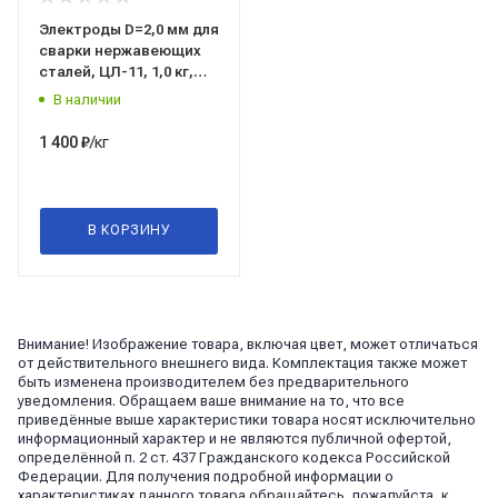
Электроды D=2,0 мм для
сварки нержавеющих
сталей, ЦЛ-11, 1,0 кг,
Э-08Х20Н9Г2Б
В наличии
/кг
1 400
₽
В КОРЗИНУ
Внимание! Изображение товара, включая цвет, может отличаться
от действительного внешнего вида. Комплектация также может
быть изменена производителем без предварительного
уведомления. Обращаем ваше внимание на то, что все
приведённые выше характеристики товара носят исключительно
информационный характер и не являются публичной офертой,
определённой п. 2 ст. 437 Гражданского кодекса Российской
Федерации. Для получения подробной информации о
характеристиках данного товара обращайтесь, пожалуйста, к